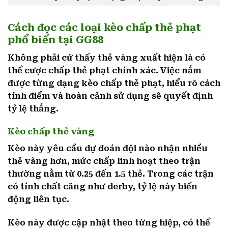
Cách đọc các loại kèo chấp thẻ phạt
phổ biến tại GG88
Không phải cứ thấy thẻ vàng xuất hiện là có
thể cược chấp thẻ phạt chính xác. Việc nắm
được từng dạng kèo chấp thẻ phạt, hiểu rõ cách
tính điểm và hoàn cảnh sử dụng sẽ quyết định
tỷ lệ thắng.
Kèo chấp thẻ vàng
Kèo này yêu cầu dự đoán đội nào nhận nhiều
thẻ vàng hơn, mức chấp linh hoạt theo trận
thường nằm từ 0.25 đến 1.5 thẻ. Trong các trận
có tính chất căng như derby, tỷ lệ này biến
động liên tục.
Kèo này được cập nhật theo từng hiệp, có thể