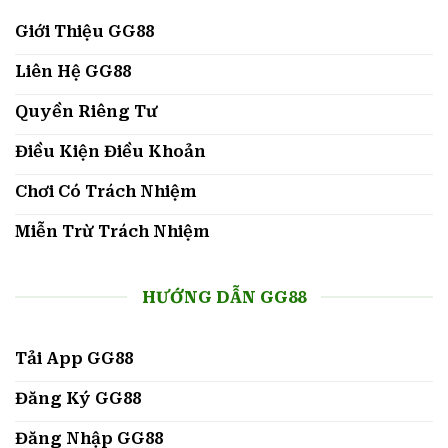
Giới Thiệu GG88
Liên Hệ GG88
Quyền Riêng Tư
Điều Kiện Điều Khoản
Chơi Có Trách Nhiệm
Miễn Trừ Trách Nhiệm
HƯỚNG DẪN GG88
Tải App GG88
Đăng Ký GG88
Đăng Nhập GG88