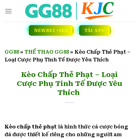
Skip
to
content
NEWBEI +88K
TẢI APP
GG88
»
THỂ THAO GG88
»
Kèo Chấp Thẻ Phạt –
Loại Cược Phụ Tinh Tế Được Yêu Thích
Kèo Chấp Thẻ Phạt – Loại
Cược Phụ Tinh Tế Được Yêu
Thích
Kèo chấp thẻ phạt
là hình thức cá cược bóng
đá được thiết kế riêng cho những người am