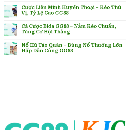
Cược Liên Minh Huyền Thoại – Kèo Thú
Vị, Tỷ Lệ Cao GG88
Cá Cược Bida GG88 – Nắm Kèo Chuẩn,
Tăng Cơ Hội Thắng
Nổ Hũ Táo Quân – Bùng Nổ Thưởng Lớn
Hấp Dẫn Cùng GG88