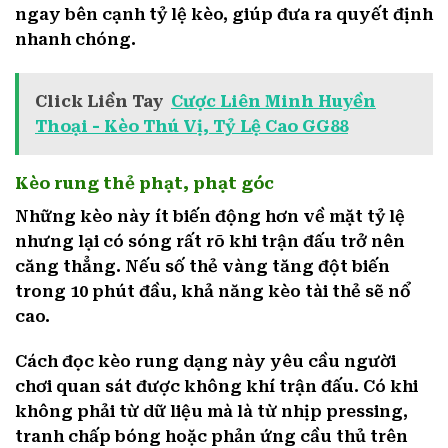
ngay bên cạnh tỷ lệ kèo, giúp đưa ra quyết định
nhanh chóng.
Click Liền Tay
Cược Liên Minh Huyền
Thoại - Kèo Thú Vị, Tỷ Lệ Cao GG88
Kèo rung thẻ phạt, phạt góc
Những kèo này ít biến động hơn về mặt tỷ lệ
nhưng lại có sóng rất rõ khi trận đấu trở nên
căng thẳng. Nếu số thẻ vàng tăng đột biến
trong 10 phút đầu, khả năng kèo tài thẻ sẽ nổ
cao.
Cách đọc kèo rung dạng này yêu cầu người
chơi quan sát được không khí trận đấu. Có khi
không phải từ dữ liệu mà là từ nhịp pressing,
tranh chấp bóng hoặc phản ứng cầu thủ trên