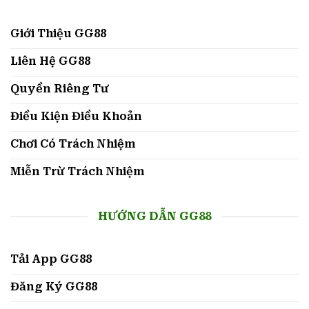
Giới Thiệu GG88
Liên Hệ GG88
Quyền Riêng Tư
Điều Kiện Điều Khoản
Chơi Có Trách Nhiệm
Miễn Trừ Trách Nhiệm
HƯỚNG DẪN GG88
Tải App GG88
Đăng Ký GG88