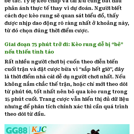
bế tắc. Tỷ lệ kèo chấp và tài xỉu cũng bắt đầu
phản ánh thực tế thay vì dự đoán. Người biết
cách đọc kèo rung sẽ quan sát biểu đồ, thấy
được nhịp dao động rõ ràng nhất ở khoảng này,
từ đó chọn đúng thời điểm cược.
Giai đoạn 75 phút trở đi: Kèo rung dễ bị “bẻ”
nếu thiếu tỉnh táo
Rất nhiều người chơi bị cuốn theo diễn biến
cuối trận và đặt cược bừa vì “sắp hết giờ”, đây
là thời điểm nhà cái dễ dụ người chơi nhất. Nếu
không nắm chắc thế trận, hoặc chỉ mới theo dõi
từ phút 60, tốt nhất nên bỏ qua kèo rung trong
15 phút cuối. Trang cược vẫn hiển thị đủ dữ liệu
nhưng để phân tích chính xác thì cần quá trình
theo dõi từ đầu.