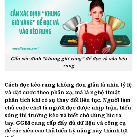
Cần xác định “khung giờ vàng” để đọc và vào kèo
rung
Cách đọc kèo rung
không đơn giản là nhìn tỷ lệ
và đặt cược theo phản xạ, mà là nghệ thuật
phân tích khi có sự thay đổi liên tục. Người làm
chủ cuộc chơi là người đọc được nhịp trận, hiểu
sóng thị trường kèo và biết chờ đúng lúc ra
tay.
GG88
cung cấp đầy đủ dữ liệu và công cụ
để các siêu cao thủ biến kỹ năng này thành lợi