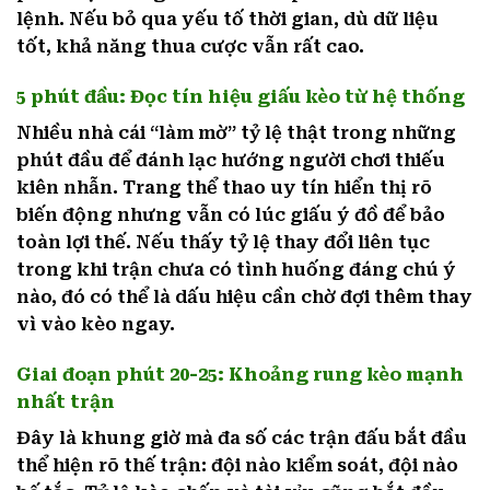
lệnh. Nếu bỏ qua yếu tố thời gian, dù dữ liệu
tốt, khả năng thua cược vẫn rất cao.
5 phút đầu: Đọc tín hiệu giấu kèo từ hệ thống
Nhiều nhà cái “làm mờ” tỷ lệ thật trong những
phút đầu để đánh lạc hướng người chơi thiếu
kiên nhẫn. Trang thể thao uy tín hiển thị rõ
biến động nhưng vẫn có lúc giấu ý đồ để bảo
toàn lợi thế. Nếu thấy tỷ lệ thay đổi liên tục
trong khi trận chưa có tình huống đáng chú ý
nào, đó có thể là dấu hiệu cần chờ đợi thêm thay
vì vào kèo ngay.
Giai đoạn phút 20-25: Khoảng rung kèo mạnh
nhất trận
Đây là khung giờ mà đa số các trận đấu bắt đầu
thể hiện rõ thế trận: đội nào kiểm soát, đội nào