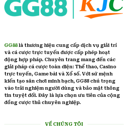
GG88
là thương hiệu cung cấp dịch vụ giải trí
và cá cược trực tuyến được cấp phép hoạt
động hợp pháp. Chuyên trang mang đến các
giải pháp cá cược toàn diện: Thể thao, Casino
trực tuyến, Game bài và Xổ số. Với sứ mệnh
kiến tạo sân chơi minh bạch, GG88 chú trọng
vào trải nghiệm người dùng và bảo mật thông
tin tuyệt đối. Đây là lựa chọn ưu tiên của cộng
đồng cược thủ chuyên nghiệp.
VỀ CHÚNG TÔI