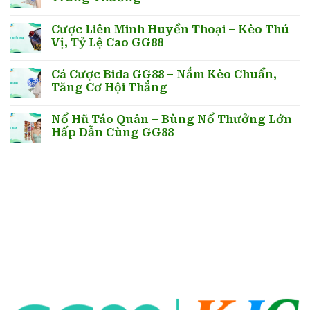
Cược Liên Minh Huyền Thoại – Kèo Thú
Vị, Tỷ Lệ Cao GG88
Cá Cược Bida GG88 – Nắm Kèo Chuẩn,
Tăng Cơ Hội Thắng
Nổ Hũ Táo Quân – Bùng Nổ Thưởng Lớn
Hấp Dẫn Cùng GG88