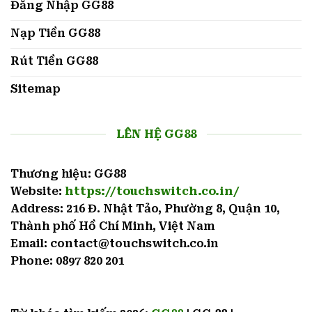
Đăng Nhập GG88
Nạp Tiền GG88
Rút Tiền GG88
Sitemap
LÊN HỆ GG88
Thương hiệu: GG88
Website:
https://touchswitch.co.in/
Address: 216 Đ. Nhật Tảo, Phường 8, Quận 10,
Thành phố Hồ Chí Minh, Việt Nam
Email:
contact@touchswitch.co.in
Phone: 0897 820 201