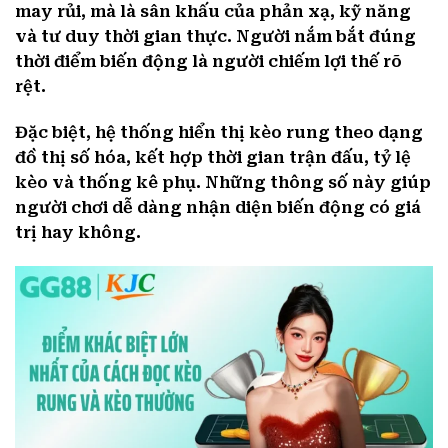
may rủi, mà là sân khấu của phản xạ, kỹ năng
và tư duy thời gian thực. Người nắm bắt đúng
thời điểm biến động là người chiếm lợi thế rõ
rệt.
Đặc biệt, hệ thống hiển thị kèo rung theo dạng
đồ thị số hóa, kết hợp thời gian trận đấu, tỷ lệ
kèo và thống kê phụ. Những thông số này giúp
người chơi dễ dàng nhận diện biến động có giá
trị hay không.