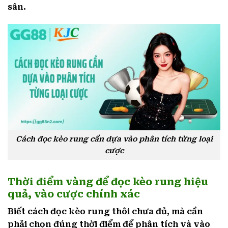
sân.
Cách đọc kèo rung cần dựa vào phân tích từng loại
cược
Thời điểm vàng để đọc kèo rung hiệu
quả, vào cược chính xác
Biết cách đọc kèo rung thôi chưa đủ, mà cần
phải chọn đúng thời điểm để phân tích và vào