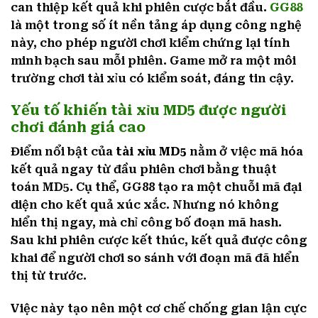
can thiệp kết quả khi phiên cược bắt đầu.
GG88
là một trong số ít nền tảng áp dụng công nghệ
này, cho phép người chơi kiểm chứng lại tính
minh bạch sau mỗi phiên. Game mở ra một môi
trường chơi tài xỉu có kiểm soát, đáng tin cậy.
Yếu tố khiến tài xỉu MD5 được người
chơi đánh giá cao
Điểm nổi bật của
tài xỉu MD5
nằm ở việc mã hóa
kết quả ngay từ đầu phiên chơi bằng thuật
toán MD5. Cụ thể, GG88 tạo ra một chuỗi mã đại
diện cho kết quả xúc xắc. Nhưng nó không
hiển thị ngay, mà chỉ công bố đoạn mã hash.
Sau khi phiên cược kết thúc, kết quả được công
khai để người chơi so sánh với đoạn mã đã hiển
thị từ trước.
Việc này tạo nên một cơ chế chống gian lận cực