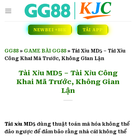
Skip
to
content
NEWBEI +88K
TẢI APP
GG88
»
GAME BÀI GG88
»
Tài Xỉu MD5 – Tài Xỉu
Công Khai Mã Trước, Không Gian Lận
Tài Xỉu MD5 – Tài Xỉu Công
Khai Mã Trước, Không Gian
Lận
Tài xỉu MD5
dùng thuật toán mã hóa không thể
đảo ngược để đảm bảo rằng nhà cái không thể