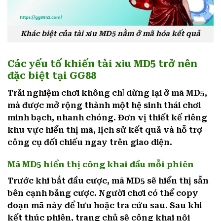
Khác biệt của tài xỉu MD5 nằm ở mã hóa kết quả
Các yếu tố khiến tài xỉu MD5 trở nên
đặc biệt tại GG88
Trải nghiệm chơi không chỉ dừng lại ở mã MD5,
mà được mở rộng thành một hệ sinh thái chơi
minh bạch, nhanh chóng. Đơn vị thiết kế riêng
khu vực hiển thị mã, lịch sử kết quả và hỗ trợ
công cụ đối chiếu ngay trên giao diện.
Mã MD5 hiển thị công khai đầu mỗi phiên
Trước khi bắt đầu cược, mã MD5 sẽ hiển thị sẵn
bên cạnh bảng cược. Người chơi có thể copy
đoạn mã này để lưu hoặc tra cứu sau. Sau khi
kết thúc phiên, trang chủ sẽ công khai nội