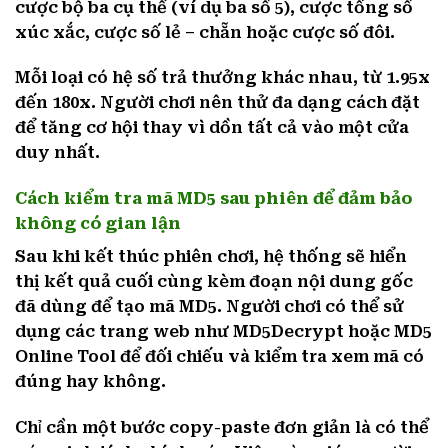
cược bộ ba cụ thể (ví dụ ba số 5), cược tổng số
xúc xắc, cược số lẻ – chẵn hoặc cược số đôi.
Mỗi loại có hệ số trả thưởng khác nhau, từ 1.95x
đến 180x. Người chơi nên thử đa dạng cách đặt
để tăng cơ hội thay vì dồn tất cả vào một cửa
duy nhất.
Cách kiểm tra mã MD5 sau phiên để đảm bảo
không có gian lận
Sau khi kết thúc phiên chơi, hệ thống sẽ hiển
thị kết quả cuối cùng kèm đoạn nội dung gốc
đã dùng để tạo mã MD5. Người chơi có thể sử
dụng các trang web như MD5Decrypt hoặc MD5
Online Tool để đối chiếu và kiểm tra xem mã có
đúng hay không.
Chỉ cần một bước copy-paste đơn giản là có thể