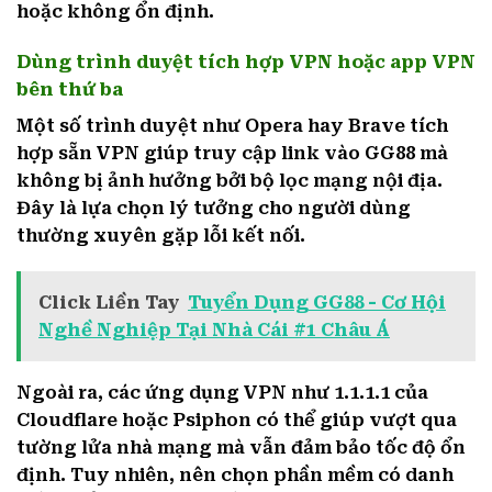
hoặc không ổn định.
Dùng trình duyệt tích hợp VPN hoặc app VPN
bên thứ ba
Một số trình duyệt như Opera hay Brave tích
hợp sẵn VPN giúp truy cập link vào GG88 mà
không bị ảnh hưởng bởi bộ lọc mạng nội địa.
Đây là lựa chọn lý tưởng cho người dùng
thường xuyên gặp lỗi kết nối.
Click Liền Tay
Tuyển Dụng GG88 - Cơ Hội
Nghề Nghiệp Tại Nhà Cái #1 Châu Á
Ngoài ra, các ứng dụng VPN như 1.1.1.1 của
Cloudflare hoặc Psiphon có thể giúp vượt qua
tường lửa nhà mạng mà vẫn đảm bảo tốc độ ổn
định. Tuy nhiên, nên chọn phần mềm có danh