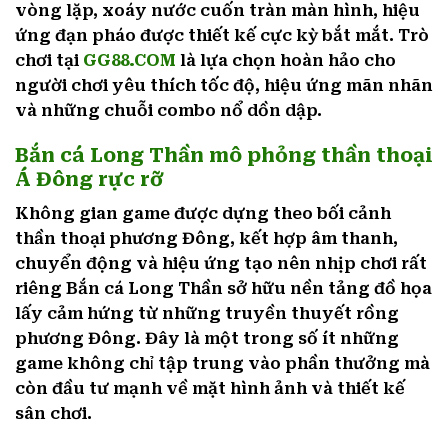
vòng lặp, xoáy nước cuốn tràn màn hình, hiệu
ứng đạn pháo được thiết kế cực kỳ bắt mắt. Trò
chơi tại
GG88.COM
là lựa chọn hoàn hảo cho
người chơi yêu thích tốc độ, hiệu ứng mãn nhãn
và những chuỗi combo nổ dồn dập.
Bắn cá Long Thần mô phỏng thần thoại
Á Đông rực rỡ
Không gian game được dựng theo bối cảnh
thần thoại phương Đông, kết hợp âm thanh,
chuyển động và hiệu ứng tạo nên nhịp chơi rất
riêng Bắn cá Long Thần sở hữu nền tảng đồ họa
lấy cảm hứng từ những truyền thuyết rồng
phương Đông. Đây là một trong số ít những
game không chỉ tập trung vào phần thưởng mà
còn đầu tư mạnh về mặt hình ảnh và thiết kế
sân chơi.