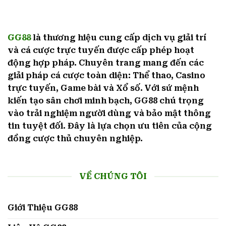
GG88
là thương hiệu cung cấp dịch vụ giải trí
và cá cược trực tuyến được cấp phép hoạt
động hợp pháp. Chuyên trang mang đến các
giải pháp cá cược toàn diện: Thể thao, Casino
trực tuyến, Game bài và Xổ số. Với sứ mệnh
kiến tạo sân chơi minh bạch, GG88 chú trọng
vào trải nghiệm người dùng và bảo mật thông
tin tuyệt đối. Đây là lựa chọn ưu tiên của cộng
đồng cược thủ chuyên nghiệp.
VỀ CHÚNG TÔI
Giới Thiệu GG88