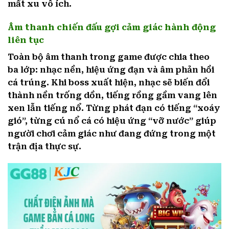
mất xu vô ích.
Âm thanh chiến đấu gợi cảm giác hành động
liên tục
Toàn bộ âm thanh trong game được chia theo
ba lớp: nhạc nền, hiệu ứng đạn và âm phản hồi
cá trúng. Khi boss xuất hiện, nhạc sẽ biến đổi
thành nền trống dồn, tiếng rồng gầm vang lên
xen lẫn tiếng nổ. Từng phát đạn có tiếng “xoáy
gió”, từng cú nổ cá có hiệu ứng “vỡ nước” giúp
người chơi cảm giác như đang đứng trong một
trận địa thực sự.